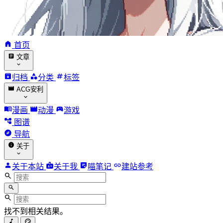
首页
文章
归档
分类
标签
ACG安利
漫画
动漫
游戏
图谱
导航
关于
关于本站
关于我
喵笔记
建站参考
找不到相关结果。