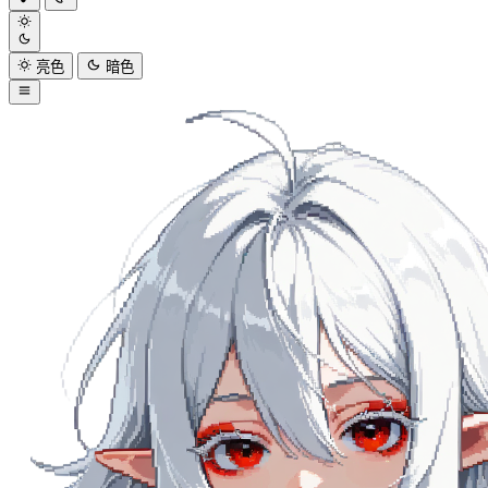
亮色
暗色