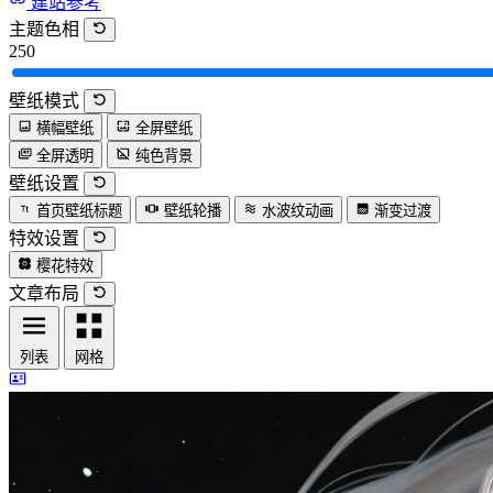
建站参考
主题色相
250
壁纸模式
横幅壁纸
全屏壁纸
全屏透明
纯色背景
壁纸设置
首页壁纸标题
壁纸轮播
水波纹动画
渐变过渡
特效设置
樱花特效
文章布局
列表
网格