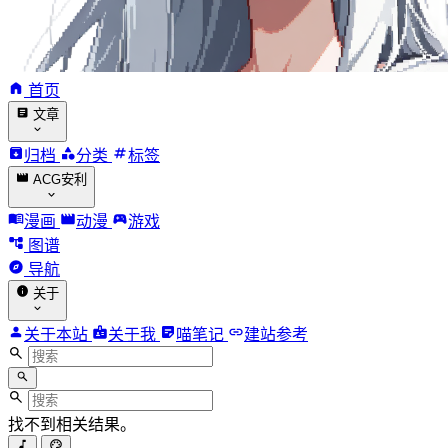
首页
文章
归档
分类
标签
ACG安利
漫画
动漫
游戏
图谱
导航
关于
关于本站
关于我
喵笔记
建站参考
找不到相关结果。