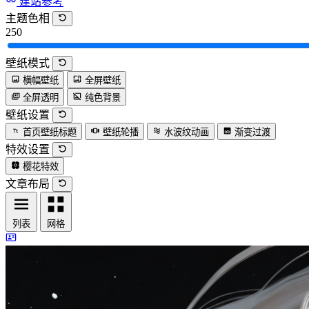
建站参考
主题色相
250
壁纸模式
横幅壁纸
全屏壁纸
全屏透明
纯色背景
壁纸设置
首页壁纸标题
壁纸轮播
水波纹动画
渐变过渡
特效设置
樱花特效
文章布局
列表
网格