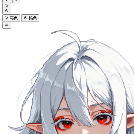
亮色
暗色