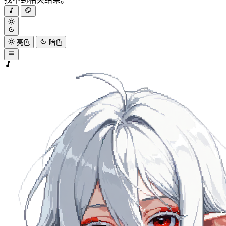
亮色
暗色