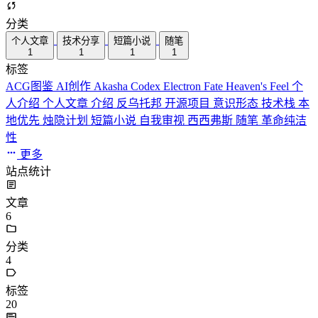
分类
个人文章
技术分享
短篇小说
随笔
1
1
1
1
标签
ACG图鉴
AI创作
Akasha Codex
Electron
Fate
Heaven's Feel
个
人介绍
个人文章
介绍
反乌托邦
开源项目
意识形态
技术栈
本
地优先
烛隐计划
短篇小说
自我审视
西西弗斯
随笔
革命纯洁
性
更多
站点统计
文章
6
分类
4
标签
20