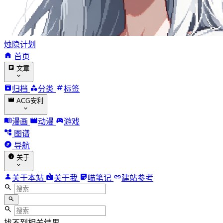
烛隐计划
首页
文章
归档
分类
标签
ACG安利
漫画
动漫
游戏
图谱
导航
关于
关于本站
关于我
喵笔记
建站参考
找不到相关结果。