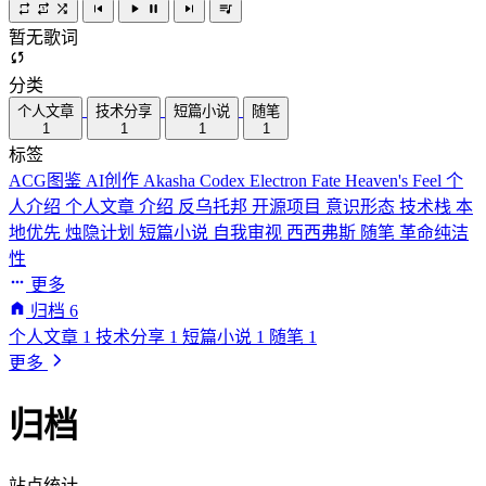
暂无歌词
分类
个人文章
技术分享
短篇小说
随笔
1
1
1
1
标签
ACG图鉴
AI创作
Akasha Codex
Electron
Fate
Heaven's Feel
个
人介绍
个人文章
介绍
反乌托邦
开源项目
意识形态
技术栈
本
地优先
烛隐计划
短篇小说
自我审视
西西弗斯
随笔
革命纯洁
性
更多
归档
6
个人文章
1
技术分享
1
短篇小说
1
随笔
1
更多
归档
站点统计